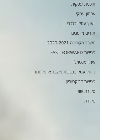
תוכנית עסקית
אבחון עסקי
ייעוץ עסקי כלכלי
תזרים מזומנים
משבר הקורונה 2020-2021
פגישת FAST FORWARD
אימון מנטאלי
ניהול עסק בסביבת משבר או מלחמה
פגישת דריקטוריון
סקירת שוק
סקירת