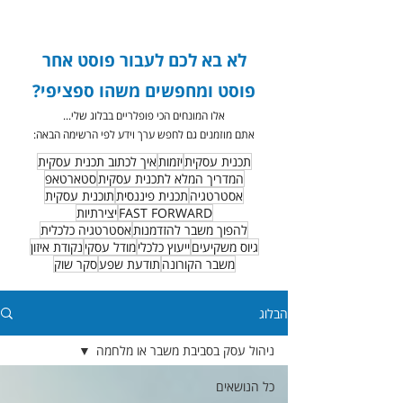
לא בא לכם לעבור פוסט אחר
פוסט ומחפשים משהו ספציפי?
אלו המונחים הכי פופלריים בבלוג שלי...
אתם מוזמנים גם לחפש ערך וידע לפי הרשימה הבאה:
תכנית עסקית
יזמות
איך לכתוב תכנית עסקית
המדריך המלא לתכנית עסקית
סטארטאפ
אסטרטגיה
תכנית פיננסית
תוכנית עסקית
FAST FORWARD
יצירתיות
להפוך משבר להזדמנות
אסטרטגיה כלכלית
גיוס משקיעים
ייעוץ כלכלי
מודל עסקי
נקודת איזון
משבר הקורונה
תודעת שפע
סקר שוק
הבלוג
ניהול עסק בסביבת משבר או מלחמה
כל הנושאים