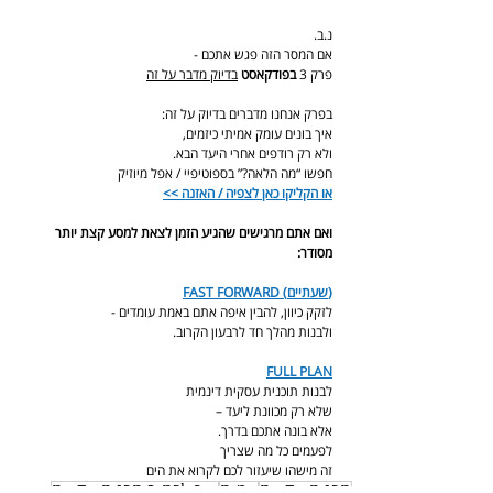
נ.ב.
אם המסר הזה פגש אתכם -
פרק 3 
בפודקאסט
בדיוק מדבר על זה
בפרק אנחנו מדברים בדיוק על זה:
איך בונים עומק אמיתי כיזמים,
ולא רק רודפים אחרי היעד הבא.
חפשו “מה הלאה?” בספוטיפיי / אפל מיוזיק
או הקליקו כאן לצפיה / האזנה >>
ואם אתם מרגישים שהגיע הזמן לצאת למסע קצת יותר 
מסודר:
FAST FORWARD (שעתיים)
לזקק כיוון, להבין איפה אתם באמת עומדים -
ולבנות מהלך חד לרבעון הקרוב.
FULL PLAN
לבנות תוכנית עסקית דינמית
שלא רק מכוונת ליעד –
אלא בונה אתכם בדרך.
לפעמים כל מה שצריך
זה מישהו שיעזור לכם לקרוא את הים 
תכנית עסקית
יזמות
איך לכתוב תכנית עסקית