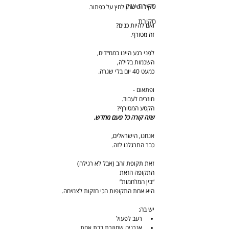
סקירת שוק
כאילו מישהו לחץ על כפתור.
סקירת
ואם להיות כנים?
זה מטורף.
לפני רגע היינו בממ״דים,
השכמות בלילה,
כמעט 40 יום בלי שגרה.
ופתאום -
חוזרים לעבוד.
הקטע המטורף?
שזה קורה כל פעם מחדש.
אנחנו, הישראלים,
כבר התרגלנו לזה.
זאת תקופת זהב (אבל לא רגילה)
התקופה הזאת
“בין המלחמות”
היא אחת התקופות הכי חזקות לצמיחה.
יש בה:
רעב לפעול
אנרגיה שחוזרת בבת אחת