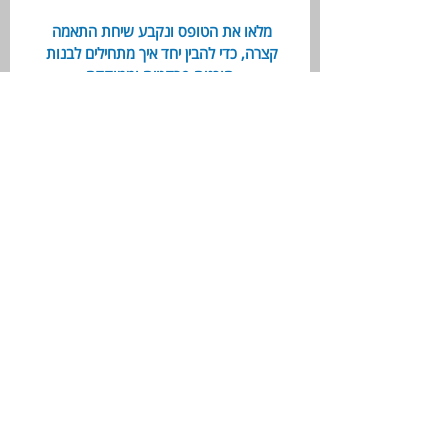
מלאו את הטופס ונקבע שיחת התאמה 
קצרה, כדי להבין יחד איך מתחילים לבנות 
תוכנית פרקטית וממוקדת
השם שלך
*
מייל
*
טלפון
*
הודעה:
דביר, חזור אלי >
בלחיצה על הכפתור, אתם 
מסכימים על 
תנאי השימוש 
ומדיניות הפרטיות.
*