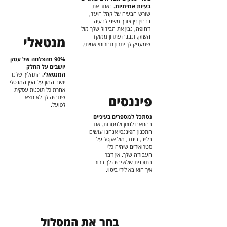
בעיות אמיתיות.
נאתר את
שורש הבעיה של קהל היעד,
נבחין בין צורך משני לבעיה
דחופה, נבין את הבידול שלך מול
השוק, ונבנה פתרון ממוקד
מנטאלי
שמעניק לך יתרון תחרותי אמיתי.
90% מהצלחה של עסק
יושבים על החלק
המנטאלי.
התהליך שלנו
יושב המון על הפן המנטלי
אחרת כל תוכנית עסקית
פיננסים
שתהיה לך לא תצא
לפועל.
נסתכל למספרים בעיניים
בהתאם לחזון ולמטרות. את
התכנון הפיננסי אנחנו עושים
בלייב, ביחד, מול אקסל על
סטרואידים שיהיה כלי
העבודה שלך. אין דבר
בתוכנית שלא יהיה לך ברור
איך הוא בא לידי ביטוי.
בחר את המסלול