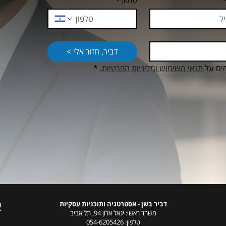
טלפון
*
דביר, חזור אלי >
ים על 
תנאי השימוש ומדיניות הפרטיות.
*
א
דביר בשן - אסטרטגיה ותוכניות עסקיות
משרד ראשי: יגאל אלון 94, תל אביב
טלפון:
054-6205426