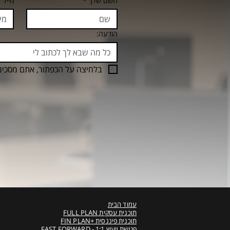
השם שלך
*
מייל
*
הודעה:
בלחיצה על הכפתור, אתם מסכימ
עמוד הבית
תוכנית עסקית FULL PLAN
תוכנית פיננסית +FIN PLAN
פגישת ייעוץ 1:1 - FAST FORWARD