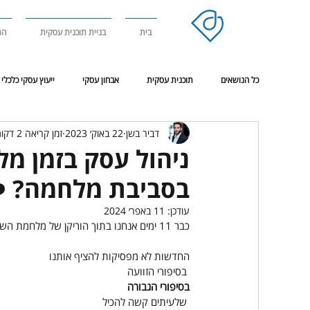
בית
בניית תוכנית עסקית
הר
כל הנושאים
תוכנית עסקית
אבחון עסקי
ייעוץ עסקי כלכלי
דביר בשן
22 באוק׳ 2023
זמן קריאה 2 דקות
אימון מנטאלי
ניהול עסק בסביבת משבר או מלחמה
פגישת
ניהול עסק בזמן מל
בסביבת מלחמה? ❤️‍🩹
עודכן:
11 באפר׳ 2024
כבר 11 ימים אנחנו בתוך הוריקן של מלחמת השרדות אמיתית
החדשות לא מפסיקות להציף אותנו
 בסיפורי הזוועה
בסיפורי הגבורה
 שלעיתים קשה להכיל