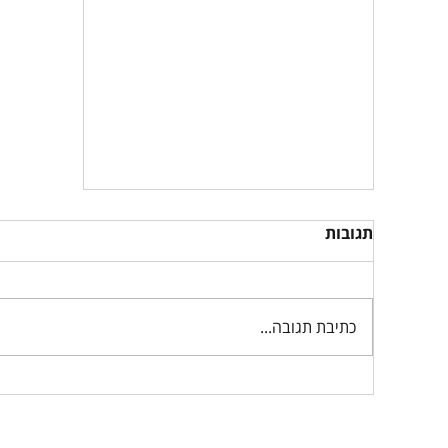
תגובות
כתיבת תגובה...
תוכנית עסקית 2026: המדריך
המלא ליזמים ובעלי עסקים
עמוד הבית
תוכנית עסקית FULL PLAN