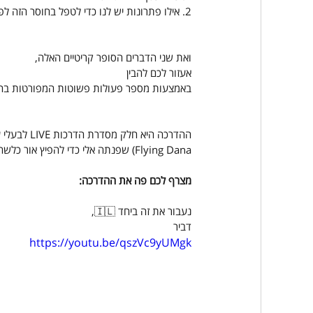
2. אילו פתרונות יש לנו כדי לטפל בחוסר הזה לפני שהעסק שלנו יקרוס
ואת שני הדברים הסופר קריטיים האלה,
אעזור לכם להבין
באמצעות מספר פעולות פשוטות המפורטות בה
ההדרכה היא
Flying Dana) שפנתה אלי כדי להפיץ אור כלשהו בתקופה כזאת חשוכה - ואז נולד הרעיון! והחלטנו להרים את הכפפה יחד.
מצרף לכם פה את ההדרכה:
נעבור את זה ביחד 🇮🇱,
דביר
https://youtu.be/qszVc9yUMgk