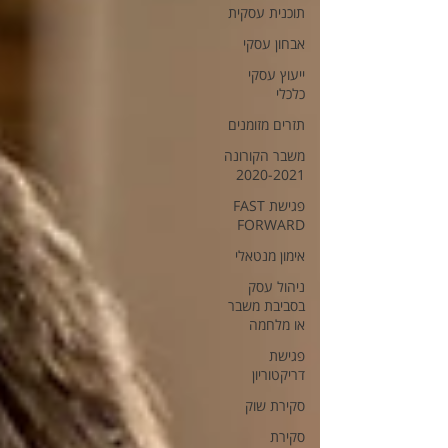
תוכנית עסקית
אבחון עסקי
ייעוץ עסקי
כלכלי
תזרים מזומנים
משבר הקורונה
2020-2021
פגישת FAST
FORWARD
אימון מנטאלי
ניהול עסק
בסביבת משבר
או מלחמה
פגישת
דריקטוריון
סקירת שוק
סקירת