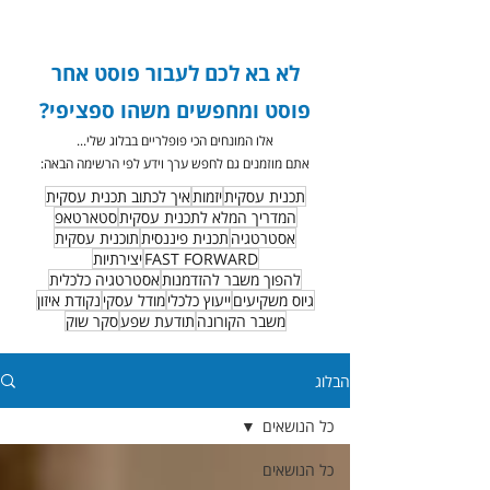
לא בא לכם לעבור פוסט אחר
פוסט ומחפשים משהו ספציפי?
אלו המונחים הכי פופלריים בבלוג שלי...
אתם מוזמנים גם לחפש ערך וידע לפי הרשימה הבאה:
תכנית עסקית
יזמות
איך לכתוב תכנית עסקית
המדריך המלא לתכנית עסקית
סטארטאפ
אסטרטגיה
תכנית פיננסית
תוכנית עסקית
FAST FORWARD
יצירתיות
להפוך משבר להזדמנות
אסטרטגיה כלכלית
גיוס משקיעים
ייעוץ כלכלי
מודל עסקי
נקודת איזון
משבר הקורונה
תודעת שפע
סקר שוק
הבלוג
כל הנושאים
כל הנושאים