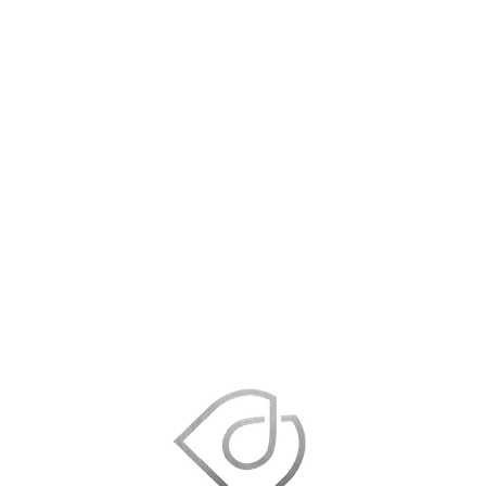
א
דביר בשן - אסטרטגיה ותוכניות עסקיות
משרד ראשי: יגאל אלון 94, תל אביב
טלפון:
054-6205426
מייל:
info@dvirbashan.co.il
עקבו אחרי בפייסבוק
עקבו אחרי באינסטגרם