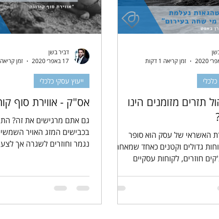
שן
דביר בשן
זמן קריאה 1 דקות
17 באפר׳ 2020
זמן קריאה 1 דקות
כלכלי
ייעוץ עסקי כלכלי
ל תזרים מזומנים הינו
אס"ק - אווירת סוף קור
גם אתם מרגישים את זה? התע
בכבישים המזג האויר השמשי ה
ת האשראי של עסק הוא סופר
נגמר וחוזרים 
חות גדולים וקטנים כאחד שמאחרים
מעלינו עננת האי...
קים חוזרים, לקוחות עסקיים
 או חיובים...