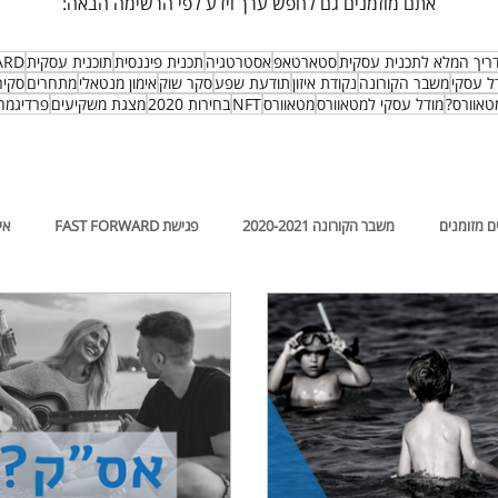
אתם מוזמנים גם לחפש ערך וידע לפי הרשימה הבאה:
ריך המלא לתכנית עסקית
סטארטאפ
אסטרטגיה
תכנית פיננסית
תוכנית עסקית
ARD
ל עסקי
משבר הקורונה
נקודת איזון
תודעת שפע
סקר שוק
אימון מנטאלי
מתחרים
סקיר
טאוורס?
מודל עסקי למטאוורס
מטאוורס
NFT
בחירות 2020
מצגת משקיעים
פרדיגמה
ם מזומנים
משבר הקורונה 2020-2021
פגישת FAST FORWARD
אי