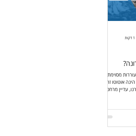
ונה?
וררות מסוימת
ינה אוטוטו זה
לשגרה אך לצערנו, עדיין מרחפת