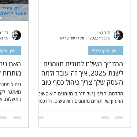
דביר בשן
דביר ב
8 בפבר׳ 2022
זמן קריאה 2 דקות
19 באפר׳ 2020
ייעוץ עסקי כלכלי
ייעוץ עסקי 
המדריך השלם לתזרים מזומנים
האם ניהו
לשנת 2025, איך זה עובד ולמה
מותרות ?
העסק שלך צריך ניהול כסף טוב
ניהול מסגר
מאתגר. לקו
הקדמה: הרעיון של תזרים מזומנים הוא פשוט
בתשלום, צ'
הרעיון של תזרים מזומנים הוא פשוט. זהו כמות
שפושטים רגל
הכסף שזורם לתוך ויוצא מעסק במשך תקופה
נתונה, בדרך כלל...