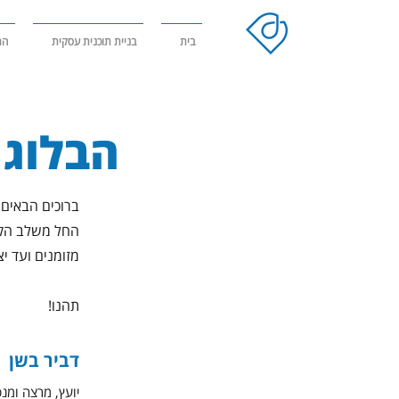
בית
בניית תוכנית עסקית
הר
הבלוג 
ברוכים הבאים
החל משלב הקמ
מזומנים ועד י
תהנו!
דביר בשן
יועץ, מרצה ומנ