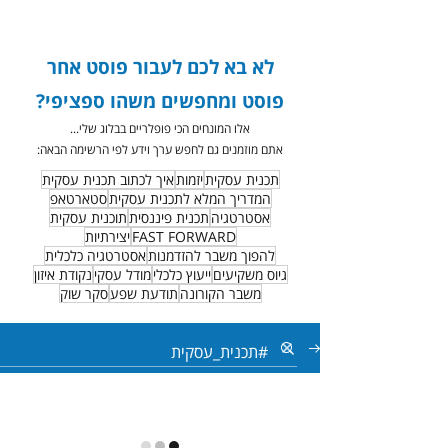
לא בא לכם לעבור פוסט אחר
פוסט ומחפשים משהו ספציפי?
אלו המונחים הכי פופלריים בבלוג שלי...
אתם מוזמנים גם לחפש ערך וידע לפי הרשימה הבאה:
תכנית עסקית
יזמות
איך לכתוב תכנית עסקית
המדריך המלא לתכנית עסקית
סטארטאפ
אסטרטגיה
תכנית פיננסית
תוכנית עסקית
FAST FORWARD
יצירתיות
להפוך משבר להזדמנות
אסטרטגיה כלכלית
גיוס משקיעים
ייעוץ כלכלי
מודל עסקי
נקודת איזון
משבר הקורונה
תודעת שפע
סקר שוק