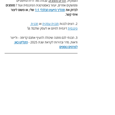
העסקית, 
תזרים מזומנים
, עבודה מול רו"ח החיצוניים 
וממשקים אחרים, יעזור באסטרטגיה הפיננסית ועוד ? 
מוזמנים 
לבדוק את 
תהליך הייעוץ הכלכלי 1:1
 שלי, או פשוט ליצור 
איתי קשר.
2. 
רוצים לבנות 
תכנית עסקית
 או 
תכנית 
פיננסית
 דינמית למיזם או לעסק שלכם? 🚀
3. הכנתי לכם מתנה שיכולה להעיף אתכם קדימה - ולייצר 
ודאות, סדר ובהירות לקראת שנת 2025 - 
הקליקו כאן 
לפרטים נוספים