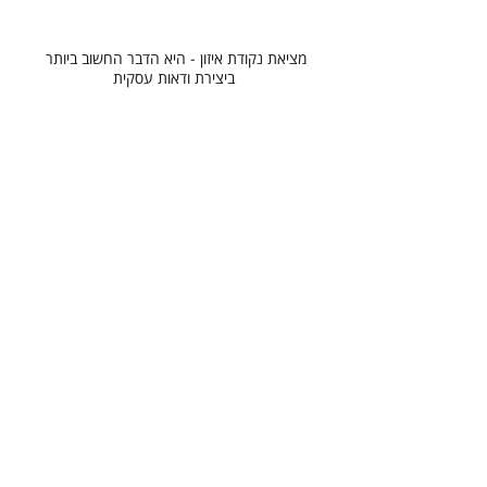
מציאת נקודת איזון - היא הדבר החשוב ביותר 
ביצירת ודאות עסקית
#ייעוץ_כלכלי
#נקודת_איזון
#תכנית_עסקית
#תזרים_מזומנים
#להפוך_משבר_להזדמנות
#תוכנית_עסקית
תכנית פיננסית
להפוך משבר להזדמנות
ייעוץ כלכלי
נקודת איזון
תוכנית עסקית
ייעוץ עסקי כלכלי
משבר הקורונה 2020-2021
פוסטים אחרונים
הצג הכול