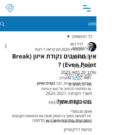
פוסט
כל הנושאים
דביר בשן
כל הנושאים
23 במרץ 2020
זמן קריאה 1 דקות
איך מחשבים נקודת איזון (Break
תוכנית עסקית
Even Point) ?
אבחון עסקי
עודכן:
20 במאי 2025
ייעוץ עסקי כלכלי
לאחר 
הסרטון
 שהעלתי,
קיבלתי הרבה פניות, לגבי 
נקודת האיזון
.
תזרים מזומנים
אז החלטתי להרחיב על העניין טיפה:
משבר הקורונה 2020-2021
מהי נקודת איזון?
פגישת FAST FORWARD
אימון מנטאלי
זהו למעשה המצב בו העסק מכסה את ההוצאות הקבועות 
ניהול עסק בסביבת משבר או מלחמה
והמשתנות שלו, ומתחיל להרוויח.
פגישת דריקטוריון