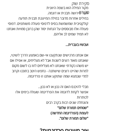
סקירת שוק
מקור המילה הוא בשפה היוונית
סקירת
אשר פירושה תבנית או דוגמה.
במילים אחרות מדובר במילה המייצגת תבנית תודעה 
קולקטיבית שמשמשת בסיס לדפוסי פעולה משותפים. דפוסי 
פעולה אלו מבוססים על הנחות יסוד שהן ברובן סמויות ואנחנו 
לא תמיד שמים לב אליהם.
ועכשיו בעברית...
אם אנחנו מרגישים שנתקענו אי-שם באמצע הדרך לשינוי, 
שאנחנו מאוד רוצים לשנות אבל לא מצליחים, או אפילו אם 
יש משהו נקודתי שאנחנו לא מצליחים לזוז בו לשום מקום 
למרות שהיינו רוצים שישתנה - נחפש היטב בתוכנו וקרוב 
למדי שנמצא שמה שתוקע אותנו זו פרדיגמה.
מבלי להיכנס האם זה נכון או לא נכון...
אפשר לקחת לדוגמה את הפרדיגמה שעולה בימים אלו 
לכותרות
והונחלה שנים רבות בקרב רבים
"שטחים תמורת שלום"
לעומת (הפרדיגמה החדשה)
"שלום תמורת שלום".
איך משנים פרדיגמות?