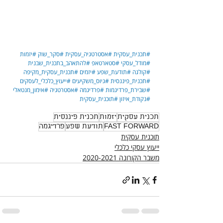
#תכנית_עסקית
#אסטרטגיה_עסקית
#סקר_שוק
#יזמות
#מודל_עסקי
#סטארטאפ
#להתאהב_בתכנית_שבנית
#קולגה
#תודעת_שפע
#יזמים
#תכנית_עסקית_מקיפה
#תכנית_פיננסית
#גיוס_משקיעים
#ייעוץ_כלכלי_לעסקים
#שבירת_פרדיגמות
#פרדיגמה
#אסטרטגיה
#אימון_מנטאלי
#נקודת_איזון
#תוכנית_עסקית
תכנית עסקית
יזמות
תכנית פיננסית
FAST FORWARD
תודעת שפע
פרדיגמה
תוכנית עסקית
ייעוץ עסקי כלכלי
משבר הקורונה 2020-2021