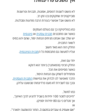
לא פשוט לשנות דפוסים, אמונות, תבניות ופרשנות 
סובייקטיבית שחקוקים בנו זמן רב.
לא פשוט אבל אפשרי בעזרת הרבה מודעות וסבלנות.
כמו בפוליטיקה כך גם בעולם העסקים
כאשר אנו מתכננים 
תכנית עסקית
 או 
פיננסית
יש שלב שבו אנחנו מניחים הנחות יסוד, שהם יהוו בסיס 
לשאר התכנית.
החלק הזה הוא מאד חשוב
ועליו למעשה גם מתבססת כל ה
תכנית הפיננסית
.
יחד עם זאת,
החלק הכיפי (והמאתגר) ביותר הוא דווקא
כאשר מסיימים את הכל.
ומתחילים לשחק עם הנחות היסוד,
הדבר מאפשר לנו לבדוק את גמישות 
התכנית העסקית
,
ובכך גם לשבירת לא מעט פרדיגמות שנשענו עליהן.
כמו למשל,
"חייבים למכור 100 יחידות בשביל להגיע לנק' האיזון",
אך מגלים כי גם 80 יחידות יספיקו.
או
"אם אעסיק 4 עובדים במקום 3, החזר ההשקעה יתארך",