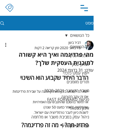
פוסט
כל הנושאים
דביר בשן
כל הנושאים
18 באוג׳ 2020
זמן קריאה 2 דקות
מהי פרדיגמה ואיך היא קשורה
תוכנית עסקית
לתוכנית העסקית שלך?
אבחון עסקי
עודכן:
31 בדצמ׳ 2024
ייעוץ עסקי כלכלי
הדבר היחיד שקבוע הוא השינוי
תזרים מזומנים
משבר הקורונה 2020-2021
יוצא לנו לשמוע בזמן האחרון הרבה על שבירת פרדיגמות
אם זה עקב הקורונה
פגישת FAST FORWARD
או למשל בהסכם שהתגבש עם האמירויות
שהחליטה (לאחר כמעט 50 שנה)
אימון מנטאלי
לשנות כיוון לעבר נורמליזציה עם ישראל.
ניהול עסק בסביבת משבר או מלחמה
פרדיג-מה? > מה זה פרדיגמה?
פגישת דריקטוריון