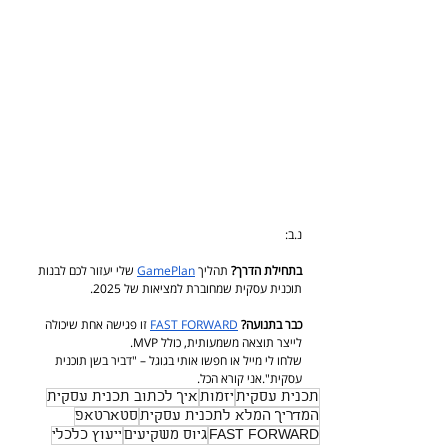
נ.ב:
בתחילת הדרך?
 תהליך 
GamePlan
 שלי יעזור לכם לבנות 
תוכנית עסקית שמחוברת למציאות של 2025.
כבר בתנועה?
FAST FORWARD
 זו פגישה אחת שיכולה 
לייצר תוצאה משמעותית, כולל MVP.
שלחו לי מייל או חפשו אותי בגוגל – "דביר בשן תוכנית 
עסקית".אני קורא הכל.
תכנית עסקית
יזמות
איך לכתוב תכנית עסקית
המדריך המלא לתכנית עסקית
סטארטאפ
FAST FORWARD
גיוס משקיעים
ייעוץ כלכלי