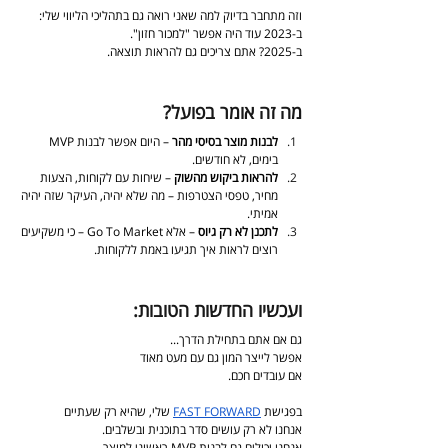
וזה מתחבר בדיוק למה שאני רואה גם בתהליכי הליווי שלי:
ב-2023 עוד היה אפשר "למכור חזון".
ב-2025? אתם צריכים גם להראות תוצאה.
מה זה אומר בפועל?
לבנות מוצר בסיסי מהר
 – היום אפשר לבנות MVP 
בימים, לא חודשים.
להראות ביקוש מהשוק
 – שיחות עם לקוחות, הצעות 
מחיר, טפסי הצטרפות – מה שלא יהיה, העיקר שזה יהיה 
אמיתי.
לתכנן לא רק גיוס
 – אלא Go To Market – כי משקיעים 
רוצים לראות איך תגיעו באמת ללקוחות.
ועכשיו החדשות הטובות:
גם אם אתם בתחילת הדרך...
אפשר לייצר המון גם עם מעט מאוד
אם עובדים חכם.
בפגישת 
FAST FORWARD
 שלי, שהיא רק שעתיים
אנחנו לא רק עושים סדר בתוכנית ובשלבים.
אנחנו יכולים גם לבנות MVP ראשוני למוצר