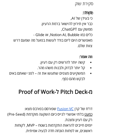
סקירת שוק
סקירת
למה?
כי בעידן של AI,
כבר אין תירוץ להישאר ברמת הרעיון.
ממשק עם ChatGPT,
כלים כמו Notion AI, Bubble, או Glide -
מאפשרים היום ליזם בודד לעשות בפועל מה שפעם דרש 
צוות שלם.
וזה אומר:
קשה יותר להרשים רק עם רעיון.
קל יותר לבדוק ולבנות משהו מהר.
המשקיעים מצפים שתעשו את זה – לפני שאתם באים 
לבקש מהם כסף.
מ-Pitch Deck ל-Proof of Work
דו"ח של קרן 
Fusion VC
 שפורסם בפורבס מצא:
כמעט
 בלתי אפשרי לגייס כיום השקעה מוקדמת (Pre-Seed) 
רק עם רעיון ומצגת.
יזמים חייבים להראות התקדמות בשטח – MVP, לקוחות 
ראשונים, או לפחות הוכחה חדה לבעיה אמיתית.