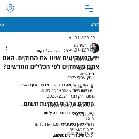
פוסט
כל הנושאים
דביר בשן
כל הנושאים
14 במאי 2025
זמן קריאה 2 דקות
💸 המשקיעים שינו את החוקים. האם
תוכנית עסקית
אתם משחקים לפי הכללים החדשים?
אבחון עסקי
הי חברים,
ייעוץ עסקי כלכלי
אם אתם סטארטאפיסטים או יזמים עם רעיון בראש -
תזרים מזומנים
יש משהו חשוב שאתם צריכים לדעת:
משבר הקורונה 2020-2021
החוקים של גיוס השקעות השתנו.
פגישת FAST FORWARD
בעבר, משקיעים הסתפקו בפיץ' טוב.
אימון מנטאלי
היום?
ניהול עסק בסביבת משבר או מלחמה
הם מצפים למוצר ראשוני,
לקוחות ראשונים,
פגישת דריקטוריון
וסימני חיים אמיתיים מהשוק.