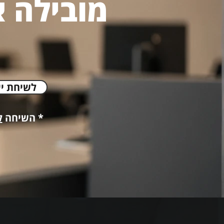
מובילה א
< לשיחת י
* השיחה
ל