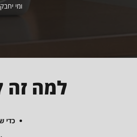
ומי יחבק
למה זה ק
כדי ש