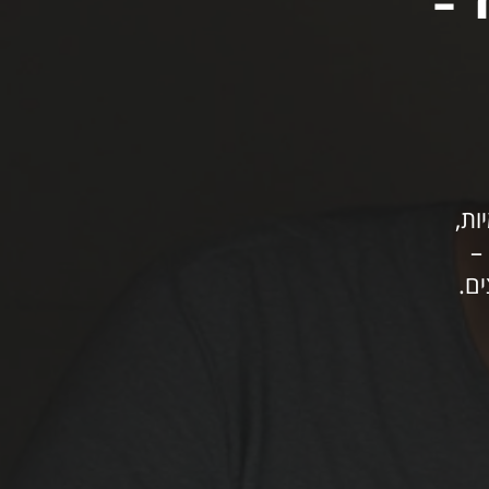
 –
ות,
ם.