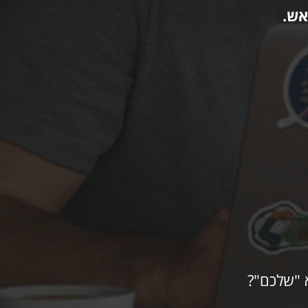
אש.
א "שלכם"?