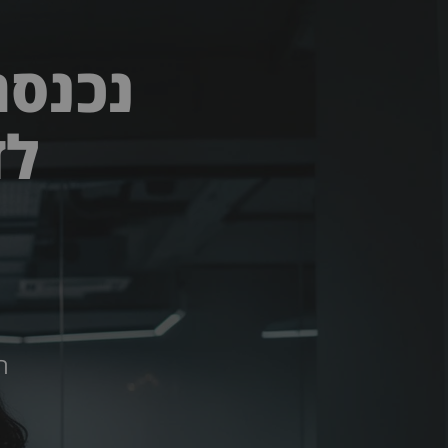
נכנסת
לד
ה