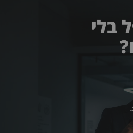
 בלי
?