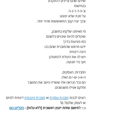
שידעו שהם צריכים להתקדם
בנחישות
וב-ה-ד-ר-ג-ה
על מנת שלא יפצעו
ובכך יצרו קצב התאוששות מהיר יותר.
מי מאיתנו שלקחו בחשבון,
שיכולים להיות שינויים כלשהם
כמו פציעות בדרך
ידעו מראש שהתוכנית שהם בנו
הינה דינמית
ויש לה את היכולת להתעדכן
תוך כדי תנועה.
החברות, העסקים,
ה-א-נ-ש-י-ם האלו.
הם ככל הנראה אלו ששרדו היטב את המשבר
וחלקם אפילו משגשגים.
רוצים לבנות 
תוכנית עסקית
 או 
תוכנית פיננסית
 דינמית למיזם 
או לעסק שלכם? 🚀
👈
 לתיאום שיחת ייעוץ ראשונית [ללא עלות] - 
הקליקו כאן