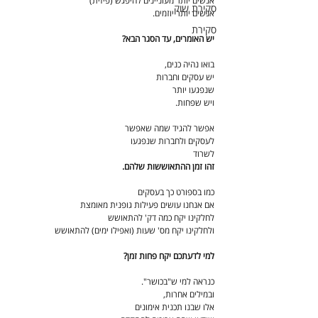
אנשים יותר מעוניינים להיפגש (פיזית)
סקירת שוק
אנשים יותר יוזמים.
סקירת
יש האומרים, עד הסגר הבא?
בואו נהיה כנים,
יש עסקים וחברות
שנפגעו יותר
ויש שפחות.
אפשר להגיד שמה שאפשר
לעסקים ולחברות שנפגעו
לשרוד
זהו זמן ההתאוששות שלהם.
כמו בספורט כך בעסקים
אם אנחנו עושים פעילות גופנית מאומצת
לחלקינו יקח כמה דק' להתאושש
ולחלקינו יקח מס' שעות (ואפילו ימים) להתאושש
למי לדעתכם יקח פחות זמן?
כנראה למי ש"בכושר".
ובמילים אחרות,
אלו שבנו תכנית אימונים