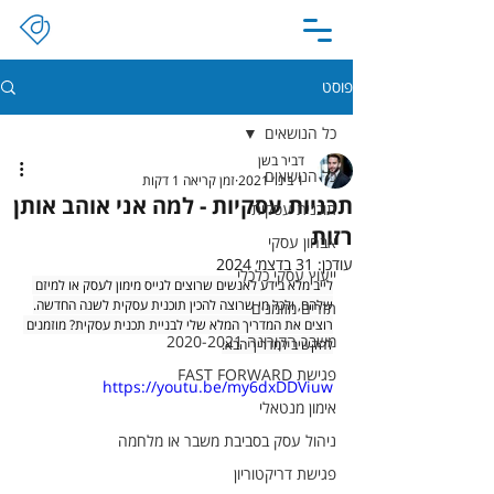
פוסט
כל הנושאים
דביר בשן
כל הנושאים
1 בינו׳ 2021
זמן קריאה 1 דקות
תכניות עסקיות - למה אני אוהב אותן
תוכנית עסקית
רזות
אבחון עסקי
עודכן:
31 בדצמ׳ 2024
ייעוץ עסקי כלכלי
לייב מלא בידע לאנשים שרוצים לגייס מימון לעסק או למיזם 
שלהם, ולכל מי שרוצה להכין תוכנית עסקית לשנה החדשה.
תזרים מזומנים
רוצים את המדריך המלא שלי לבניית תכנית עסקית? מוזמנים 
משבר הקורונה 2020-2021
להקשיב למדריך הבא:
פגישת FAST FORWARD
https://youtu.be/my6dxDDViuw
אימון מנטאלי
ניהול עסק בסביבת משבר או מלחמה
פגישת דריקטוריון