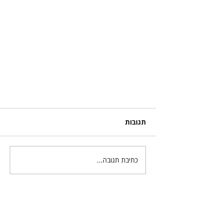
תגובות
כתיבת תגובה...
תוכנית עסקית 2026: המדריך
המלא ליזמים ובעלי עסקים