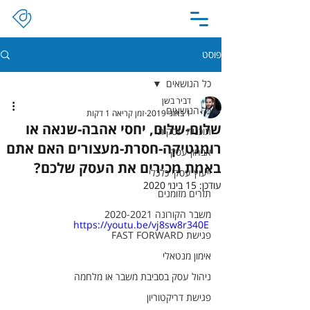
פוסט
כל הנושאים
דביר בשן
כל הנושאים
1 באוג׳ 2019
זמן קריאה 1 דקות
שלום-שלום, יחסי אהבה-שנאה או
תוכנית עסקית
רומנטיקה-חסרת-מעצורים האם אתם
אבחון עסקי
באמת מכירים את העסק שלכם?
ייעוץ עסקי כלכלי
עודכן:
15 בינו׳ 2020
תזרים מזומנים
משבר הקורונה 2020-2021
https://youtu.be/vj8sw8r340E
פגישת FAST FORWARD
אימון מנטאלי
ניהול עסק בסביבת משבר או מלחמה
פגישת דריקטוריון