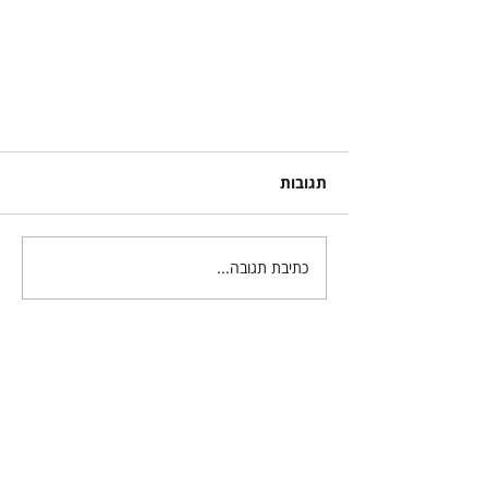
תגובות
כתיבת תגובה...
תוכנית עסקית 2026: המדריך
המלא ליזמים ובעלי עסקים
אשמח לשמוע ממך :-)