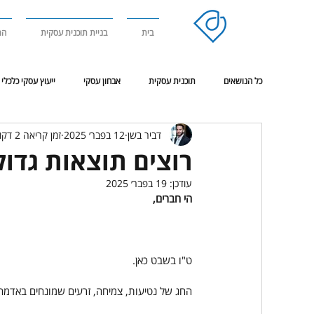
בית
בניית תוכנית עסקית
הר
כל הנושאים
תוכנית עסקית
אבחון עסקי
ייעוץ עסקי כלכלי
דביר בשן
12 בפבר׳ 2025
זמן קריאה 2 דקות
אימון מנטאלי
ניהול עסק בסביבת משבר או מלחמה
פגישת
רוצים תוצאות גדול
עודכן:
19 בפבר׳ 2025
הי חברים,
ט"ו בשבט כאן.
החג של נטיעות, צמיחה, זרעים שמונחים באדמה