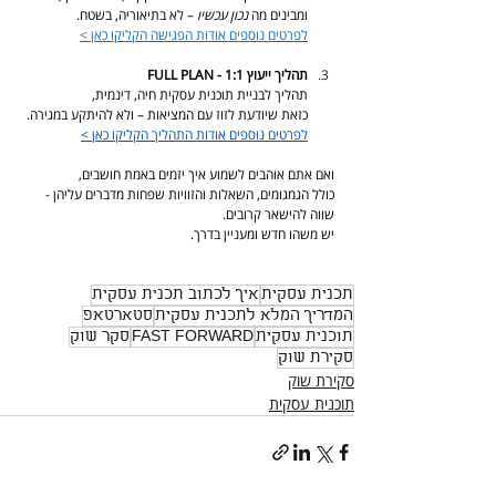
ומבינים מה 
נכון
עכשיו
 – לא בתיאוריה, בשטח.
לפרטים נוספים אודות הפגישה הקליקו כאן >
תהליך ייעוץ 1:1 - FULL PLAN
תהליך לבניית תוכנית עסקית חיה, דינמית,
כזאת שיודעת לזוז עם המציאות – ולא להיתקע במגירה.
לפרטים נוספים אודות התהליך הקליקו כאן >
ואם אתם אוהבים לשמוע איך יזמים באמת חושבים,
כולל הגמגומים, השאלות והזוויות שפחות מדברים עליהן -
שווה להישאר קרובים.
יש משהו חדש ומעניין בדרך.
תכנית עסקית
איך לכתוב תכנית עסקית
המדריך המלא לתכנית עסקית
סטארטאפ
תוכנית עסקית
FAST FORWARD
סקר שוק
סקירת שוק
סקירת שוק
תוכנית עסקית