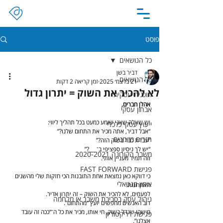
פוסט
כל הנושאים
דביר בשן
כל הנושאים
21 בדצמ׳ 2025
זמן קריאה 2 דקות
לא להכיר את השוק = יתרון גדול
תוכנית עסקית
אהלן חברים,
אבחון עסקי
יש שאלה שאני שומע כמעט בכל תהליך ליווי:
ייעוץ עסקי כלכלי
“אבל דביר, אתה מכיר את התחום שלנו?”
תזרים מזומנים
“עבדת כבר בשוק הזה?”
“יש לך ניסיון ספציפי ב־___?”
משבר הקורונה 2020-2021
וזה תמיד מעניין אותי.
פגישת FAST FORWARD
כי דווקא כאן נמצאת אחת התובנות הכי חזקות שלי מהשנים 
אימון מנטאלי
האחרונות:
לפעמים, לא להכיר את השוק – זה יתרון אדיר.
ניהול עסק בסביבת משבר או מלחמה
רוב האנשים מחפשים יועץ “מהתחום”.
מישהו שגדל בשוק, חי אותו, מכיר את כל ה־“ככה זה עובד 
פגישת דריקטוריון
אצלנו”.