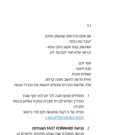
נ.ב
אם אתם מרגישים שהעסק שלכם
“עובד כמו כולם”,
ושהשוק קצת תקוע בתוך עצמו -
כנראה שלא חסר לכם עוד ידע.
חסר לכם
מבט חיצוני.
שאלות טובות.
וזווית חדשה לחשוב ממנה קדימה.
אלה שלושת הדברים שיכולים לעשות את ההבדל עכשיו:
מתחילים מכאן! חובה לכל יזם לפני סוף שנה!
המדריך המלא לבניית תוכנית עסקית (שלא) נכנסת 
למגירה
צפייה של 5 דקות שתעשה לכם סדר בראש:
לצפיה בסרטון הקליקו כאן >
פגישת FAST FORWARD (שעתיים)
פגישה ממוקדת שבה אנחנו מזקקים, מיישרים קו,