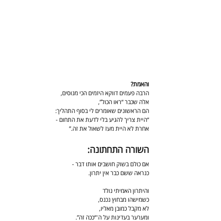
והאמת?
הרבה פעמים דווקא היזמים הכי מנוסים,
אלה שכבר “ראו הכול”,
הם הראשונים שאומרים לי בסוף התהליך:
“היית צריך להגיע בלי לדעת את התחום -
אחרת לא היית מעז לשאול את זה.”
השורה התחתונה:
אם כולם בשוק חושבים אותו דבר -
כנראה ששם כבר אין יתרון.
והיתרון האמיתי נולד
כשמישהו מבחוץ נכנס,
לא מקבל כמובן מאליו,
ומערער בעדינות על ה־“ככה זה”.