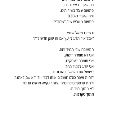
מה שעבד באיקומרס,
פתאום עובד בשירותים.
ומה שעבד ב-B2B,
פתאום משבש שוק “שמרני”.
וכשיזם שואל אותי:
“אבל איך תדע לייעץ אם זה שוק חדש לך?”
התשובה שלי תמיד זהה:
אני לא מומחה לשוק.
אני מומחה לעסקים.
אני יודע ללמוד מהר.
לשאול את השאלות הנכונות.
לזהות איפה כולם חושבים אותו דבר - ודווקא שם לאתגר.
ולתת פרספקטיבה כמה שיותר נקייה מרעש פנימי.
לא מתוך יהירות.
מתוך סקרנות.