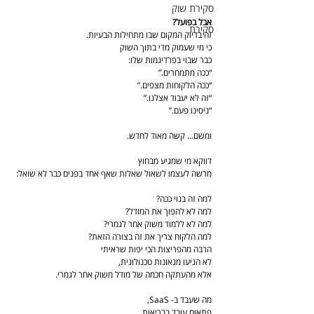
סקירת שוק
אבל בפועל?
סקירת
זה בדיוק המקום שבו מתחילות הבעיות.
כי מי שעמוק מדי בתוך השוק
כבר שבוי בפרדיגמות שלו:
“ככה מתמחרים.”
“ככה הלקוחות מצפים.”
“זה לא יעבוד אצלנו.”
“ניסינו פעם.”
ומשם… קשה מאוד לחדש.
דווקא מי שמגיע מבחוץ
מרשה לעצמו לשאול שאלות שאף אחד בפנים כבר לא שואל:
למה זה בנוי ככה?
למה לא להפוך את המודל?
למה לא ללמוד משוק אחר לגמרי?
למה הלקוח צריך את זה בצורה הזאת?
הרבה מהפריצות הכי יפות שראיתי
לא הגיעו מגאונות טכנולוגית,
אלא מהעתקה חכמה של מודל משוק אחר לגמרי.
מה שעבד ב- SaaS,
פתאום עובד בבריאות.