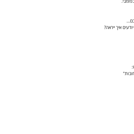
פומבי.
כם…
ודעים איך ייראה?
ובות"