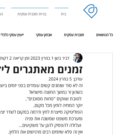
בית
בניית תוכנית עסקית
הר
כל הנושאים
תוכנית עסקית
אבחון עסקי
ייעוץ עסקי כלכלי
דביר בשן
1 במרץ 2023
זמן קריאה 2 דקות
אימון מנטאלי
ניהול עסק בסביבת משבר או מלחמה
פגישת
זמנים מאתגרים לי
עודכן:
5 במרץ 2024
זה לא סוד שזמנים קשים עומדים בפני יזמים ביש
כשהון זר נמשך החוצה מישראל
 לטובת שווקים "פחות מסוכנים",
יוקר המחיה לוחץ מכל מקום,
הפוליטיקה מייצרת לחץ ודרמה במקום לשדר יציב
ומערכת משפט שמשנה את פניה
 ועלולה להפסיק להגן על משקיעים…
אין זה פלא שיזמים רבים מרגישים את הלחץ.