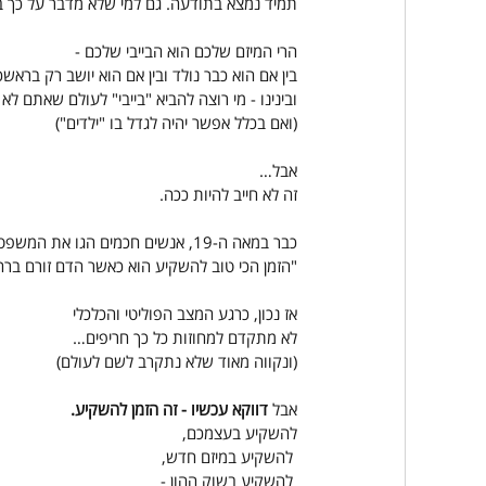
תמיד נמצא בתודעה. גם למי שלא מדבר על כך ב
הרי המיזם שלכם הוא הבייבי שלכם -
בין אם הוא כבר נולד ובין אם הוא יושב רק בראש
ובינינו - מי רוצה להביא "בייבי" לעולם שאתם לא י
(ואם בכלל אפשר יהיה לגדל בו "ילדים")
אבל…
זה לא חייב להיות ככה.
כבר במאה ה-19, אנשים חכמים הגו את המשפט:
"הזמן הכי טוב להשקיע הוא כאשר הדם זורם ברח
אז נכון, כרגע המצב הפוליטי והכלכלי
לא מתקדם למחוזות כל כך חריפים… 
(ונקווה מאוד שלא נתקרב לשם לעולם)
אבל
 דווקא עכשיו - זה הזמן להשקיע.
להשקיע בעצמכם,
 להשקיע במיזם חדש,
 להשקיע בשוק ההון -