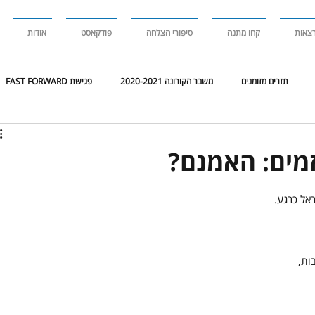
צאות
קחו מתנה
סיפורי הצלחה
פודקאסט
אודות
תזרים מזומנים
משבר הקורונה 2020-2021
פגישת FAST FORWARD
 דריקטוריון
סקירת שוק
סקירת
זמים: האמנם?
ראל כרגע.
ות,