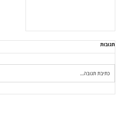
תגובות
כתיבת תגובה...
תוכנית עסקית 2026: המדריך
המלא ליזמים ובעלי עסקים
עמוד הבית
תוכנית עסקית FULL PLAN
תוכנית פיננסית +FIN PLAN
פגישת ייעוץ 1:1 - FAST FORWARD
הרצאות
סיפורי הצלחה
פודקאסט