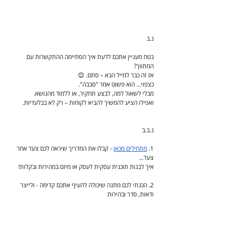
נ.ב
בטח מעניין אתכם לדעת איך הסתיימה ההתקשרות עם 
המתווך?
אז זה כבר למייל הבא – סתם. 😊
כצפוי... הוא פשוט אמר "סבבה".
מבלי לשאול למה, לבצע תחקיר, או ללמוד מהנושא.
ואפילו הציע להמשיך להביא לקוחות – רק לא בבלעדיות.
נ.ב.ב
1. 
מתחילים מכאן
 - קבלו את המדריך שיראה לכם צעד אחר 
צעד...
איך לבנות תוכנית עסקית לעסק או מיזם במהירות ובקלות!
2. הכנתי לכם מתנה שיכולה להעיף אתכם קדימה - ולייצר 
ודאות, סדר ובהירות
לקראת שנת 2025 - 
הקליקו כאן לפרטים נוספים
3. הבהלה למצגת: סידרו לך פגישה עם משקיע עוד שבוע... 