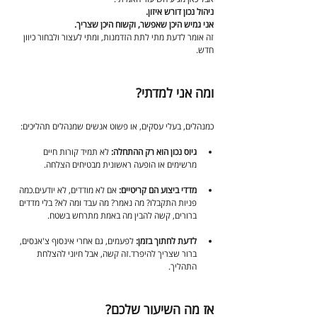
ניהול נכון דורש איזון.
אני גמיש היכן שאפשר, וקשוח היכן שצריך.
זה אומר לדעת מתי לתת הזדמנות, ומתי לעצור ולבחור כיוון 
חדש.
ומה אני למדתי?
כמנהלים, בעלי עסקים, או פשוט אנשים שמנהלים תהליכים:
גיוס נכון הוא רק ההתחלה: 
לא תמיד קורות חיים 
מרשימים או הופעה ראשונית מבטיחים הצלחה.
מדדי ביצוע הם קריטיים: 
אם לא מודדים, לא יודעים.כמה 
פניות התקבלו? מה נאמר? מה עבד ומה לא? בלי מדדים 
ברורים, קשה להבין מה באמת מתרחש בשטח.
לדעת לחתוך בזמן: 
לפעמים, גם אחרי אינסוף צ'אנסים, 
ברור שצריך להיפרד.זה קשה, אבל חיוני להצלחת 
התהליך.
אז מה השיעור שלכם?