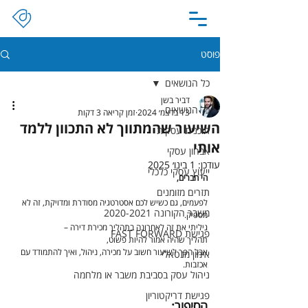
פוסט
כל הנושאים
דביר בשן
כל הנושאים
13 בדצמ׳ 2024
זמן קריאה 3 דקות
השיעור שהמתווך לא התכוון ללמד
תוכנית עסקית
אותי
אבחון עסקי
עודכן:
1 בינו׳ 2025
ייעוץ עסקי כלכלי
הי חברים,
תזרים מזומנים
לפעמים, גם כשיש לכם אסטרטגיה מסודרת ומדויקת, זה לא 
משבר הקורונה 2020-2021
מספיק.
גיליתי את זה לאחרונה בתהליך מכירת דירה –
פגישת FAST FORWARD
תהליך שהיה אמור להיות פשוט,
אבל הפך לשיעור חשוב על מכירה, ניהול, ואיך להתמודד עם 
אימון מנטאלי
אכזבות.
ניהול עסק בסביבת משבר או מלחמה
פגישת דריקטוריון
הסיפור: