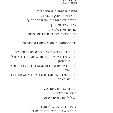
סקירת שוק
סקירת
אני נמצא בתהליך של מכירת דירה.
בגלל העומס בעסק ובמשפחה,
החלטתי למנף את הזמן שלי ולשכור מתווך.
לא רק ששכרתי מתווך –
גם הענקתי לו בלעדיות,
מתוך מחשבה שזה יבטיח מחויבות ויעילות.
כבר מההתחלה, הייתה לי אסטרטגיה מסודרת:
הבנתי מיהם קהלי היעד לדירה ומה הם מחפשים.
קבענו מחיר שוק הגיוני (גם אם מעט גבוה כדי לנהל 
מו"מ חכם).
הדגשנו את היתרונות של הדירה והמרכיבים הייחודיים 
שלה.
הוספנו תנאים חשובים שנדרשו כדי לנהל את המכירה 
כמו שצריך.
המתווך, מצדו, זרם עם הכל.
הסכים לכל בקשה –
אפילו לחוזה מותאם אישית.
לרגע זה נראה כמו מהלך מצוין:
הוא היה אנרגטי, חביב, והתנהל באדיבות.