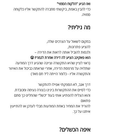
ואז הגיע "הלקוח הסמוי"
כדי להבין באמת, ביקשתי מחברה להתקשר אליו כלקוחה 
סמויה.
מה גיליתי?
במקום לשאול על הצרכים שלה,
להציע פתרונות,
ולנסות להוביל אותה לראות את הדירה –
הוא פאקינג הציע לה דירה אחרת לגמרי! 😤
(ראוי לציין שהיא התקשרה וציינה שהגיע דרך המודעה 
שתלויה על מרפסת הדירה, אחרי שראתה כביכול את האיזור 
והתקשרה אליו - כלומר הייתה ליד חם מאד)
דרך אגב, לא הספקתי אפילו להתקשר
כדי לסיים את ההתקשרות בינינו בצורה נעימה ומכובדת.
והוא הצליח להפתיע אותי בעוד ״כשל״ שהחליט כך סתם 
פתאום
להוריד את המחיר באחת המודעות מבלי לעדכן או להתייעץ 
איתנו על כך.
איפה הכשלים?