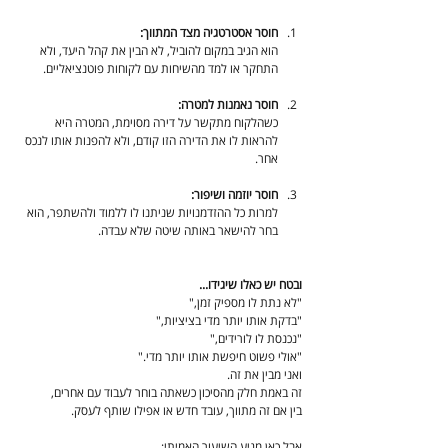
חוסר אסטרטגיה מצד המתווך:
הוא הגיב במקום להוביל, לא הבין את קהל היעד, ולא 
התחקר או למד מהשיחות עם לקוחות פוטנציאליים.
חוסר נאמנות למטרה:
כשהלקוח מתקשר על דירה מסוימת, המטרה היא 
להראות לו את הדירה הזו קודם, ולא להפנות אותו לנכס 
אחר.
חוסר יוזמה ושיפור:
למרות כל ההזדמנויות שניתנו לו ללמוד ולהשתפר, הוא 
בחר להישאר באותה שיטה שלא עבדה.
ובטח יש כאלו שיגידו...
"לא נתת לו מספיק זמן,"
"בדקת אותו יותר מדי בציציות,"
"נכנסת לו לורידים,"
"אולי פשוט חיפשת אותו יותר מדי."
ואני מבין את זה.
זה באמת חלק מהסיכון כשאתה בוחר לעבוד עם אחרים,
בין אם זה מתווך, עובד חדש או אפילו שותף לעסק.
אבל כאן מגיע השיעור האמיתי: