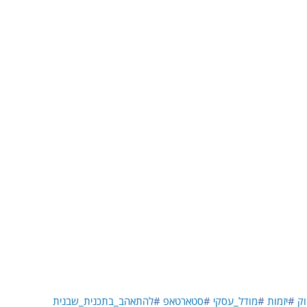
ק
#
יזמות
#
מודל_עסקי
#
סטארטאפ
#
להתאהב_בתכנית_שבנית