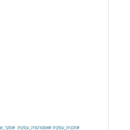
#
תכנית_עסקית
#
אסטרטגיה_עסקית
#
סקר_שו