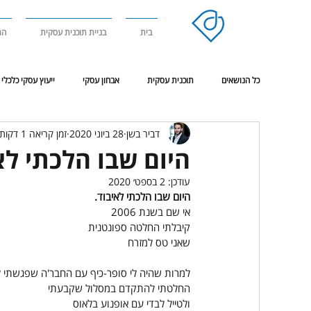
בית
בניית תוכנית עסקית
הר
כל הנושאים
תוכנית עסקית
אבחון עסקי
ייעוץ עסקי כלכלי
דביר בשן
28 ביוני 2020
זמן קריאה 1 דקות
אימון מנטאלי
ניהול עסק בסביבת משבר או מלחמה
פגישת
היום שבו הלכתי לא
עודכן:
2 בספט׳ 2020
היום שבו הלכתי לאיבוד.
אי שם בשנת 2006
קיבלתי החלטה ספונטנית
שאני טס למזרח
למרות שהיה לי סופר-כיף עם החבר'ה שפגשתי ל
החלטתי להתקדם במסלול שקבעתי
ולטייל לבדי עם אופנוע בלאוס