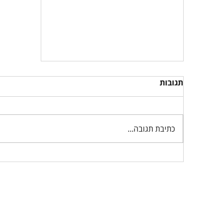
תגובות
כתיבת תגובה...
תוכנית עסקית 2026: המדריך
המלא ליזמים ובעלי עסקים
עמוד הבית
תוכנית עסקית FULL PLAN
תוכנית פיננסית +FIN PLAN
פגישת ייעוץ 1:1 - FAST FORWARD
הרצאות
סיפורי הצלחה