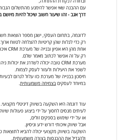
ובחזרה לנקודת ההתחלה,
עם ההבנה שאי אפשר להימנע מהתשלום הגבוה
דרך אגב - זהו שיעור חשוב שיכול להיות מיושם 
לדוגמה, בתחום העסקי, ישנן מספר הוצאות חשו
רק כדי לגלות שהן קריטיות להצלחה לטווח ארוך.
אחת מהן היא אפיון ובנייה של מערכת CRM איכותית.
רק על זה אפשר לכתוב מאמר שלם.
מערכת CRM טובה יכולה לשדרג את יכולות ניהול הלקוחות,
לשפר את היעילות ולעזור לעסק לצמוח.
חיסכון בבנייה של מערכת כזו עלול לגרום לבעיות
במיוחד לעסקים 
בצמיחה משמעותית
.
עוד דוגמה היא השקעה בשיווק דיגיטלי מקצועי.
לעיתים מנסים לחסוך על ידי ביצוע פעולות שיווק
או על ידי שימוש בספקים זולים,
אבל שיווק איכותי דורש ידע וניסיון.
השקעה בשיווק מקצועי יכולה להביא לתוצאות ט
ולהגדיל את ההכנסות בצורה משמעותית,