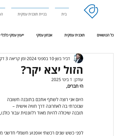
בית
בניית תוכנית עסקית
הר
כל הנושאים
תוכנית עסקית
אבחון עסקי
ייעוץ עסקי כלכלי
דביר בשן
10 בספט׳ 2024
זמן קריאה 3 דקות
אימון מנטאלי
ניהול עסק בסביבת משבר או מלחמה
פגישת
הזול יצא יקר?
עודכן:
1 בינו׳ 2025
הי חברים,
היום אני רוצה לשתף אתכם בתובנה חשובה
שנזכרתי בה לאחרונה דרך חוויה אישית –
תובנה שיכולה להיות מאוד רלוונטית עבור כולנו, 
לפני כשש שנים רכשתי אופנוע חשמלי חדשני מסוג 