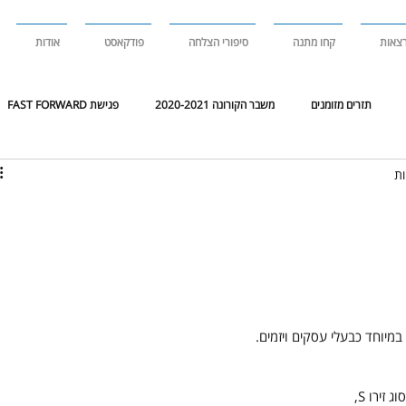
צאות
קחו מתנה
סיפורי הצלחה
פודקאסט
אודות
תזרים מזומנים
משבר הקורונה 2020-2021
פגישת FAST FORWARD
 דריקטוריון
סקירת שוק
סקירת
במיוחד כבעלי עסקים ויזמים.
זירו S,