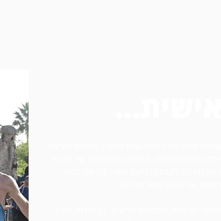
ישית...
צליח, אתה יכול למצוא אותי בריצה, מתאמן לקראת
לימדה אותי משמעת, התמדה והחשיבות של הצבת
 תורגמו גם לעבודתי כיועץ עסקי, בה אני תמיד
למצות את הפוטנציאל שלהם.
לחקור תרבויות ומטבחים חדשים. בין אם זה לטייל