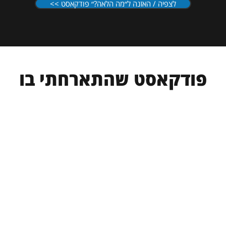
<< לצפיה / האזנה ל״מה הלאה?״ פודקאסט
פודקאסט שהתארחתי בו