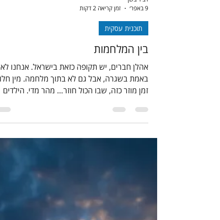
דביר בשן
9 באפר׳
זמן קריאה 2 דקות
תוכנית עסקית
בין המלחמות
אהלן חברים, יש תקופה כזאת בישראל. אנחנו לא
באמת בשגרה, אבל גם לא בתוך מלחמה. מין 
זמן מוזר כזה, שבו הכול חוזר… מהר מדי. הילדים
חוזרים למסגרות. הטלפון מתחיל לצלצל. לקוחות
חוזרים לעניינים. עסקים מתעוררים. כאילו מישהו
לחץ על כפתור. ואם להיות כנים? זה מטורף. לפני
רגע היינו בממ״דים, השכמו
בלי שגרה. ופתאום - חוזרים לעבוד. הקטע