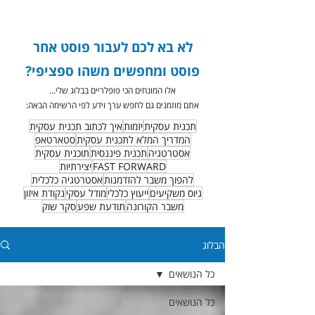
לא בא לכם לעבור פוסט אחר
פוסט ומחפשים משהו ספציפי?
אלו המונחים הכי פופלריים בבלוג שלי...
אתם מוזמנים גם לחפש ערך וידע לפי הרשימה הבאה:
תכנית עסקית
יזמות
איך לכתוב תכנית עסקית
המדריך המלא לתכנית עסקית
סטארטאפ
אסטרטגיה
תכנית פיננסית
תוכנית עסקית
FAST FORWARD
יצירתיות
להפוך משבר להזדמנות
אסטרטגיה כלכלית
גיוס משקיעים
ייעוץ כלכלי
מודל עסקי
נקודת איזון
משבר הקורונה
תודעת שפע
סקר שוק
הבלוג
כל הנושאים
כל הנושאים