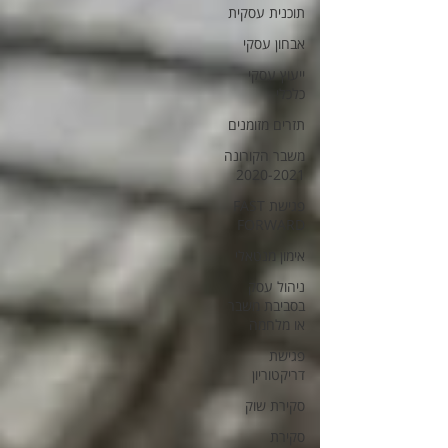
תוכנית עסקית
אבחון עסקי
ייעוץ עסקי
כלכלי
תזרים מזומנים
משבר הקורונה
2020-2021
פגישת FAST
FORWARD
אימון מנטאלי
ניהול עסק
בסביבת משבר
או מלחמה
פגישת
דריקטוריון
סקירת שוק
סקירת