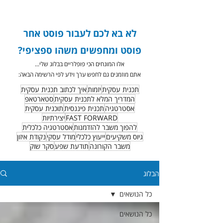
לא בא לכם לעבור פוסט אחר
פוסט ומחפשים משהו ספציפי?
אלו המונחים הכי פופלריים בבלוג שלי...
אתם מוזמנים גם לחפש ערך וידע לפי הרשימה הבאה:
תכנית עסקית
יזמות
איך לכתוב תכנית עסקית
המדריך המלא לתכנית עסקית
סטארטאפ
אסטרטגיה
תכנית פיננסית
תוכנית עסקית
FAST FORWARD
יצירתיות
להפוך משבר להזדמנות
אסטרטגיה כלכלית
גיוס משקיעים
ייעוץ כלכלי
מודל עסקי
נקודת איזון
משבר הקורונה
תודעת שפע
סקר שוק
הבלוג
כל הנושאים
כל הנושאים