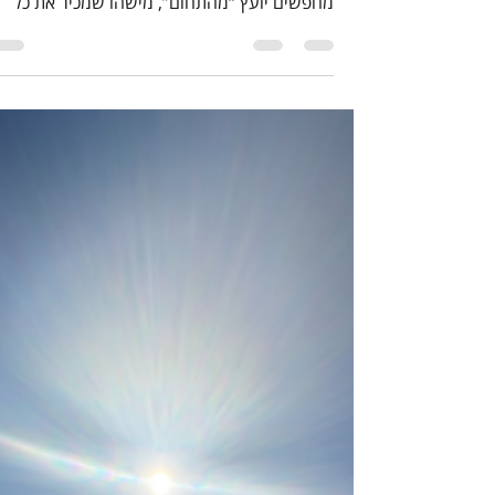
סקירת שוק
לא להכיר את השוק = יתרון גדול
לא להכיר את השוק נשמע כמו חיסרון - אבל
לפעמים זה היתרון הכי גדול שיש. יזמים רבים
מחפשים יועץ “מהתחום”, מישהו שמכיר את כל
הכללים והנורמות. אבל דווקא מבט חיצוני, כזה ש
שבוי ב-“ככה זה עובד אצלנו”, מאפשר לשאול
שאלות פשוטות שמזיזות עסקים קדימה. במאמר
הזה אני משתף למה חוסר היכרות מוקדמת עם שו
יכול להפוך ליתרון אסטרטגי, איך זה בא לידי ביטוי
בעבודה עם יזמים, ואיך זה עוזר לבנות תוכניות
עסקיות שלא נכנסות למגירה - אלא מייצרות תנוע
וצמיחה אמיתית.