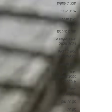
תוכנית עסקית
אבחון עסקי
ייעוץ עסקי
כלכלי
תזרים מזומנים
משבר הקורונה
2020-2021
פגישת FAST
FORWARD
אימון מנטאלי
ניהול עסק
בסביבת משבר
או מלחמה
פגישת
דריקטוריון
סקירת שוק
סקירת